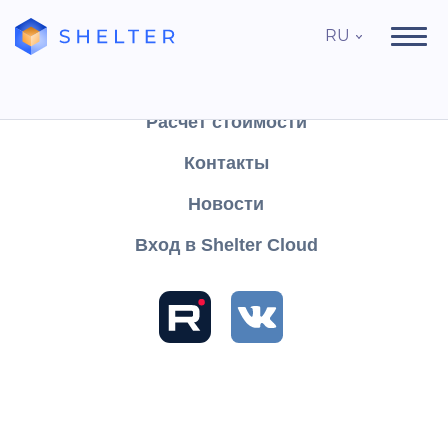
RU
Продукты
Поддержка
Расчёт стоимости
Контакты
Новости
Новости
Как увеличить прибыль в гостинице с рестораном?
Вход в Shelter Cloud
12411
30 июня 2022
Как увеличить прибыль в
гостинице с рестораном?