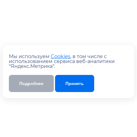
Мы используем
Cookies
, в том числе с
использованием сервиса веб-аналитики
"Яндекс.Метрика".
Отправить
Отправляя форму, вы
с
соглашаетесь
Подробнее
Принять
политикой обработки персональных
данных