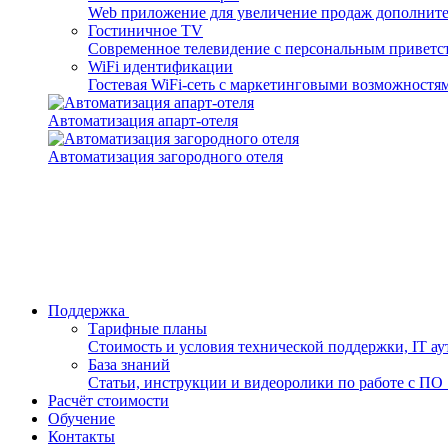
Web приложение для увеличение продаж дополните
Гостиничное TV
Современное телевидение с персональным приветст
WiFi идентификации
Гостевая WiFi-сеть с маркетинговыми возможностя
Автоматизация апарт-отеля
Автоматизация загородного отеля
Поддержка
Тарифные планы
Стоимость и условия технической поддержки, IT аут
База знаний
Статьи, инструкции и видеоролики по работе с ПО She
Расчёт стоимости
Обучение
Контакты