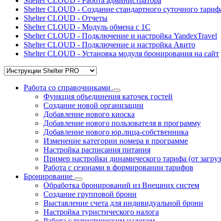
Shelter CLOUD - Работа администратора
Shelter CLOUD - Создание стандартного суточного тариф
Shelter CLOUD - Отчеты
Shelter CLOUD - Модуль обмена с 1С
Shelter CLOUD - Подключение и настройка YandexTravel
Shelter CLOUD - Подключение и настройка Авито
Shelter CLOUD - Установка модуля бронирования на сайт
Работа со справочниками
Функция объединения каточек гостей
Создание новой организации
Добавление нового киоска
Добавление нового пользователя в программу
Добавление нового юр.лица-собственника
Изменение категории номера в программе
Настройка расписания питания
Пример настройки динамического тарифа (от загруз
Работа с сезонами в формировании тарифов
Бронирование
Обработка бронирований из Внешних систем
Создание групповой брони
Выставление счета для индивидуальной брони
Настройка туристического налога
Работа с туристическим налогом