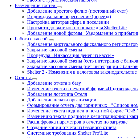
Размещение гостей
Добавление простого фолио (постоянный счет)
Индивидуальное переселение (переезд)
Настройка автотрансфера в поселении
Просмотр должников по оплате для Shelter Lite
Добавление новой формы "Уведомление о прибытии
Работа с кассой
Добавление виртуального фискального регистратор
Закрытие кассовой смены
Процедура «Инкассация денег из кассы»
Закрытие кассовой смены (есть интеграция с банко
Закрытие кассовой смены (нет интеграции с банко
Shelter 2 - Изменения в налоговом законодательстве
Отчеты
Добавление отчета в базу
Изменение текста в печатной форме «Подтвержден
Добавление логотипа Отеля
Добавление печати организации
Формирование отчета для горничных - "Список ном
Изменение текста подписи в печатной форме "Счёт
Изменению текста подписи в регистрационной кар
Расшифровка параметров в отчетах по загрузке
Создание копии отчета из базового отчета
Системные требования Shelter Pro\Lite