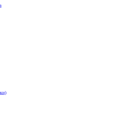
а
ки)