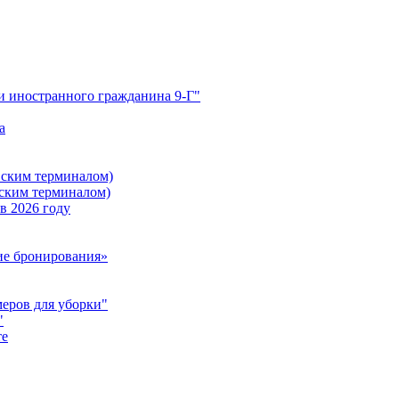
 иностранного гражданина 9-Г"
а
вским терминалом)
вским терминалом)
 в 2026 году
ие бронирования»
еров для уборки"
"
те