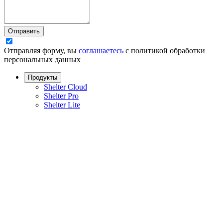
Отправить
Отправляя форму, вы
соглашаетесь
с политикой обработки
персональных данных
Продукты
Shelter Cloud
Shelter Pro
Shelter Lite
Модуль бронирования
Channel Manager
Интеграции
Мобильный консьерж
Гостиничное TV
WiFi идентификации
Поддержка
Тарифные планы
База знаний
Расчёт стоимости
Контакты
Новости
Вход в Shelter Cloud