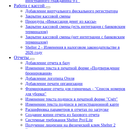
иностранного гражданина 9-Г"
Работа с кассой
Добавление виртуального фискального регистратора
Закрытие кассовой смены
Процедура «Инкассация денег из кассы»
Закрытие кассовой смены (есть интеграция с банковским
терминалом)
Закрытие кассовой смены (нет интеграции с банковским
терминалом)
Shelter 2 - Изменения в налоговом законодательстве в
2026 году
Отчеты
Добавление отчета в базу
Изменение текста в печатной форме «Подтверждение
бронирования»
Добавление логотипа Отеля
Добавление печати организации
Формирование отчета для горничных - "Список номеров
для уборки"
Изменение текста подписи в печатной форме "Счёт"
Изменению текста подписи в регистрационной карте
Расшифровка параметров в отчетах по загрузке
Создание копии отчета из базового отчета
Системные требования Shelter Pro\Lite
Получение лицензии на физический ключ Shelter 2