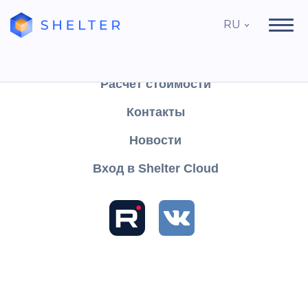
RU
Продукты
Поддержка
Расчёт стоимости
Контакты
Новости
У Shelter теперь есть интеграция с Авито!
Новости
Вход в Shelter Cloud
10367
12 марта 2024
У Shelter теперь есть интеграция с
Авито!