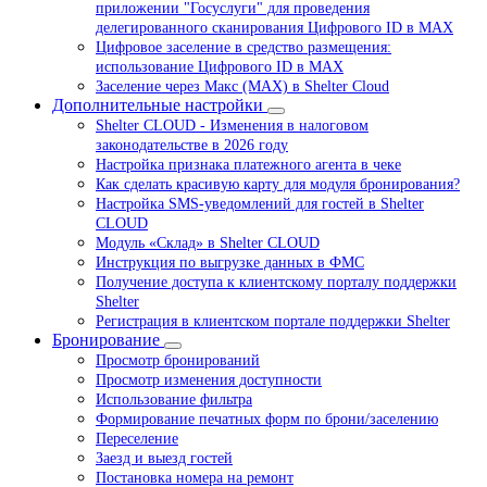
приложении "Госуслуги" для проведения
делегированного сканирования Цифрового ID в МАХ
Цифровое заселение в средство размещения:
использование Цифрового ID в MAX
Заселение через Макс (MAX) в Shelter Cloud
Дополнительные настройки
Shelter CLOUD - Изменения в налоговом
законодательстве в 2026 году
Настройка признака платежного агента в чеке
Как сделать красивую карту для модуля бронирования?
Настройка SMS-уведомлений для гостей в Shelter
CLOUD
Модуль «Склад» в Shelter CLOUD
Инструкция по выгрузке данных в ФМС
Получение доступа к клиентскому порталу поддержки
Shelter
Регистрация в клиентском портале поддержки Shelter
Бронирование
Просмотр бронирований
Просмотр изменения доступности
Использование фильтра
Формирование печатных форм по брони/заселению
Переселение
Заезд и выезд гостей
Постановка номера на ремонт