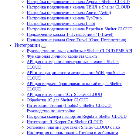
Настройка подключения канала Agoda в Shelter CLOUD
Настройка подключения канала ТВИЛ в Shelter CLOUD
Настройка подключения канала Авито (Avito)
Настройка подключения канала ТурЭтно
Настройка подключения канала Innbi
Настройка подключения канала Expedia в Shelter CLOUD
Подключение канала Т-Путешествия (T-Travel)
Подключение канала Ozon Travel (Озон Путешествия)
Интеграции
Руководство по началу работы с Shelter CLOUD PMS API
Функционал личного кабинета QKkm
API для интеграции электронных замков в Shelter
CLOUD
API интеграции систем авторизации WiFi для Shelter
CLOUD
API для виджета бронирования на сайте для Shelter
CLOUD
API для интеграции 1С с Shelter CLOUD
Обработка 1С для Shelter CLOUD
Интеграция Fromni (Imobis) с Shelter CLOUD:
Руководство по настройке
Настройка сканера паспортов Regula в Shelter CLOUD
Интеграция R_Keeper 7 и Shelter CLOUD
Установка плагина для связи Shelter CLOUD с iiko
Инструкция использования Госкана в мобильном