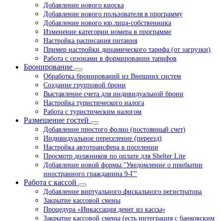
Добавление нового киоска
Добавление нового пользователя в программу
Добавление нового юр.лица-собственника
Изменение категории номера в программе
Настройка расписания питания
Пример настройки динамического тарифа (от загрузки)
Работа с сезонами в формировании тарифов
Бронирование
Обработка бронирований из Внешних систем
Создание групповой брони
Выставление счета для индивидуальной брони
Настройка туристического налога
Работа с туристическим налогом
Размещение гостей
Добавление простого фолио (постоянный счет)
Индивидуальное переселение (переезд)
Настройка автотрансфера в поселении
Просмотр должников по оплате для Shelter Lite
Добавление новой формы "Уведомление о прибытии
иностранного гражданина 9-Г"
Работа с кассой
Добавление виртуального фискального регистратора
Закрытие кассовой смены
Процедура «Инкассация денег из кассы»
Закрытие кассовой смены (есть интеграция с банковским