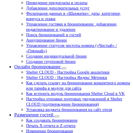
Проведение предоплаты и оплаты
Добавление дополнительных услуг
Фильтрация данных в «Шахматке»: даты, категории,
корпуса и этажи
Управление гостями в бронировании: добавление,
редактирование и удаление
Поиск бронирований и гостей
Аннулирование брони
Управление статусом чистоты номера («Чистый» /
«Грязный»)
Создание индивидуальной брони
Создание групповой брони
Онлайн бронирование
Shelter CLOUD - Настройка Google аналитики
Shelter CLOUD - Настройка Яндекс Метрики
Как сделать ссылку на бронирование конкретного номера
или тарифа в модуле для сайта
Как встроить модуль бронирования Shelter Cloud в VK
Настройка отправки почтовых уведомлений в Shelter
CLOUD (подтверждение бронирования)
Установка виджета бронирования на сайт отеля
Размещение гостей
Как создавать бронирование
Печать Х-отчета и Z-отчета
Изменение бронирования