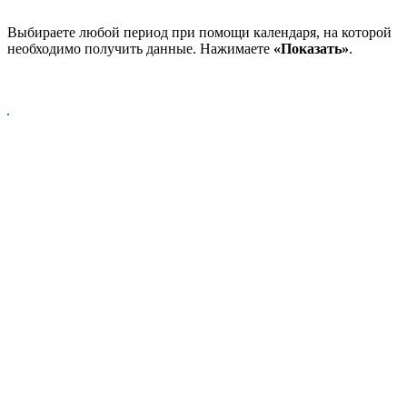
Выбираете любой период при помощи календаря, на которой
необходимо получить данные. Нажимаете
«Показать»
.
Сформировавшейся отчет можно сохранить и/или напечатать.
Продукты
Shelter Cloud
Shelter Pro
Shelter Lite
Обучение
Поддержка
База знаний
Интеграции