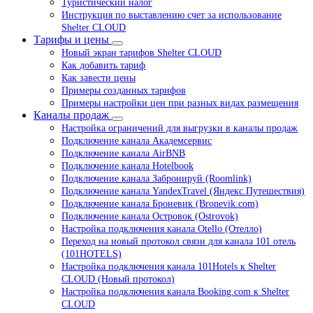
Туристический налог
Инструкция по выставлению счет за использование
Shelter CLOUD
Тарифы и цены
Новый экран тарифов Shelter CLOUD
Как добавить тариф
Как завести цены
Примеры созданных тарифов
Примеры настройки цен при разных видах размещения
Каналы продаж
Настройка ограничений для выгрузки в каналы продаж
Подключение канала Академсервис
Подключение канала AirBNB
Подключение канала Hotelbook
Подключение канала Забронируй (Roomlink)
Подключение канала YandexTravel (Яндекс.Путешествия)
Подключение канала Броневик (Bronevik.com)
Подключение канала Островок (Ostrovok)
Настройка подключения канала Otello (Отелло)
Переход на новый протокол связи для канала 101 отель
(101HOTELS)
Настройка подключения канала 101Hotels к Shelter
CLOUD (Новый протокол)
Настройка подключения канала Booking.com к Shelter
CLOUD