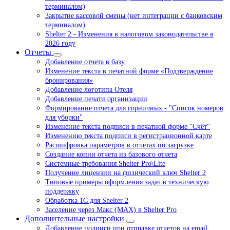
терминалом)
Закрытие кассовой смены (нет интеграции с банковским
терминалом)
Shelter 2 - Изменения в налоговом законодательстве в
2026 году
Отчеты
Добавление отчета в базу
Изменение текста в печатной форме «Подтверждение
бронирования»
Добавление логотипа Отеля
Добавление печати организации
Формирование отчета для горничных - "Список номеров
для уборки"
Изменение текста подписи в печатной форме "Счёт"
Изменению текста подписи в регистрационной карте
Расшифровка параметров в отчетах по загрузке
Создание копии отчета из базового отчета
Системные требования Shelter Pro\Lite
Получение лицензии на физический ключ Shelter 2
Типовые примеры оформления задач в техническую
поддержку
Обработка 1С для Shelter 2
Заселение через Макс (MAX) в Shelter Pro
Дополнительные настройки
Добавление подписи при отправке отчетов на email