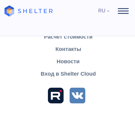
RU
Продукты
Поддержка
Расчёт стоимости
Контакты
Найти
Новости
Вход в Shelter Cloud
Разделы и статьи
База знаний
Shelter PRO
Руководство пользователя
Модуль "Медицина"
Гости
Расписание приема
Изменение записи к врачу