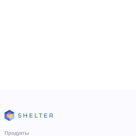
Изменение времени в строке
Дата начала
путем
изменения времени вручную является некорректным.
Данные о начале приема могут удалиться. По этой
причине, верным будет производить изменения только
через всплывающее окно изменения времени.
Перетащить запись приема вручную, как в Шахматке
раздела Размещение Shelter нельзя.
Продукты