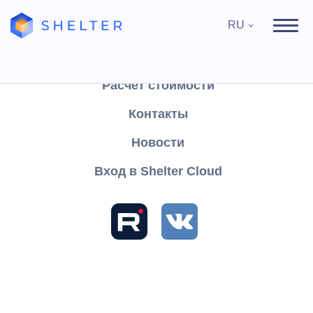
RU
Продукты
Поддержка
Расчёт стоимости
Контакты
Найти
Новости
Вход в Shelter Cloud
Разделы и статьи
База знаний
Shelter CLOUD
Инструкции Shelter CLOUD
Онлайн бронирование
Подключение платежной системы Юкасса (ЮKassa) к
Shelter CLOUD