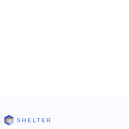
В данном окне необходимо нажать кнопку «Ок». После
нажатия на кнопку «Ок» из кассы автоматически
выйдет Z-отчёт.
ИТОГО НА РУКАХ:
1. Отчёт смены (Z-отчёт) из Шелтера
2. Сверка итогов с банковского терминала
3. Отчет с гашением из кассы