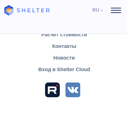
RU
Продукты
Поддержка
Расчёт стоимости
Контакты
Найти
Новости
Вход в Shelter Cloud
Разделы и статьи
База знаний
Shelter PRO
Инструкции Shelter PRO
Работа с кассой
Закрытие кассовой смены (есть интеграция с банковским
терминалом)