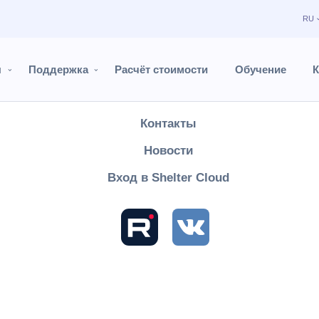
RU
Продукты
Поддержка
ы
Поддержка
Расчёт стоимости
Обучение
К
Расчёт стоимости
Контакты
Shelter PRO
Руководство пользователя
Настройки
Справо
Новости
ирование тарифов
Вход в Shelter Cloud
азделе необходимо добавить тарифы в каждый тип ресурса.