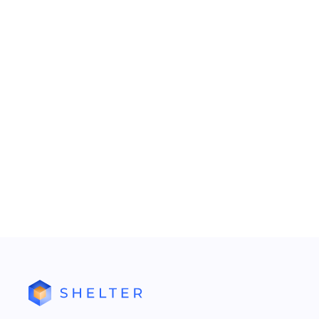
будни/выход
категория д
Тип дня – о
, то есть к
Дата начала
задается ра
Примечание 
Тип тарифа
категория д