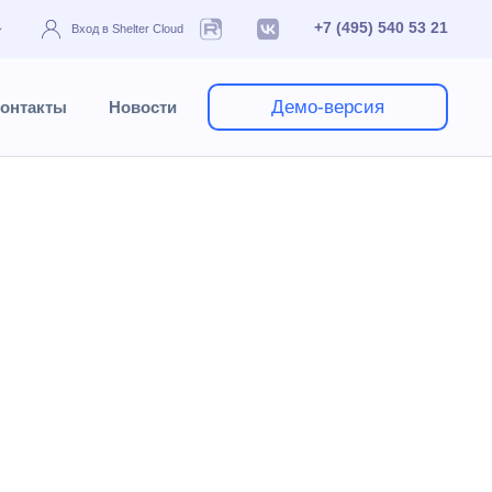
+7 (495) 540 53 21
Вход в Shelter Cloud
Демо-версия
онтакты
Новости
чники
Тарифы
Тип дня
которые отличающихся от стандартной схемы
на считаться по схеме выходного дня, а в
родный Женский День".