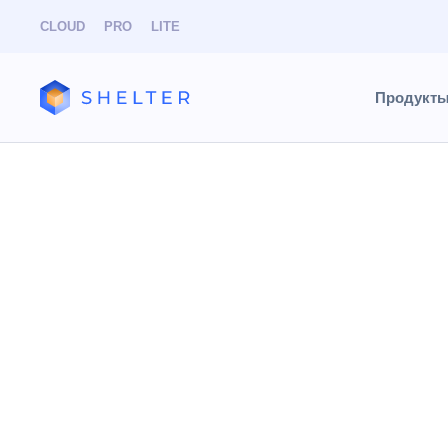
CLOUD
PRO
LITE
Продукт
База знаний
Найти
Тип 
Разделы и статьи
В разделе 
CLOUD
PRO
Resonline
работы.
Во вкладке 
календаре д
Например, 