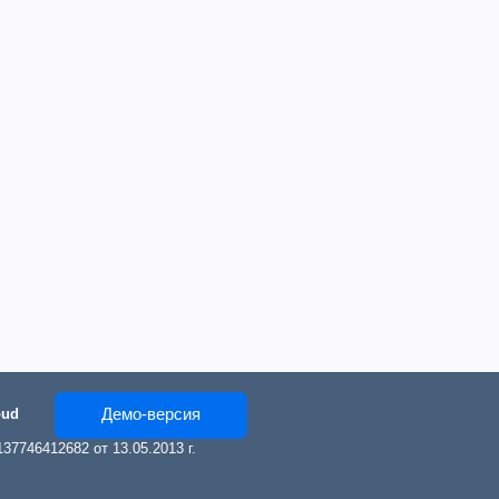
Демо-версия
oud
7746412682 от 13.05.2013 г.