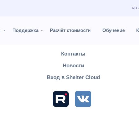
RU
Продукты
Поддержка
ы
Поддержка
Расчёт стоимости
Обучение
К
Расчёт стоимости
Контакты
Shelter PRO
Руководство пользователя
Настройки
Справо
Новости
дня
Вход в Shelter Cloud
определяется тип будних и выходных дней, категорий дня, 
указываются дни, если цена услуг в указанный период долж
ень выпадает на будни и наоборот.
в праздники – "День Защитника Отечества" или в "Междуна