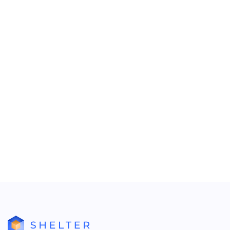
Для добавления нового параметра нажмите на кнопку
на панели управления или воспользуйтесь
контекстным меню по ПКМ, выбрав из списка пункт -
Добавить.
Заполните окно новой записи и параметр появится в
списке.