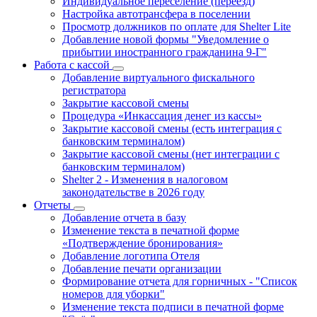
Индивидуальное переселение (переезд)
Настройка автотрансфера в поселении
Просмотр должников по оплате для Shelter Lite
Добавление новой формы "Уведомление о
прибытии иностранного гражданина 9-Г"
Работа с кассой
Добавление виртуального фискального
регистратора
Закрытие кассовой смены
Процедура «Инкассация денег из кассы»
Закрытие кассовой смены (есть интеграция с
банковским терминалом)
Закрытие кассовой смены (нет интеграции с
банковским терминалом)
Shelter 2 - Изменения в налоговом
законодательстве в 2026 году
Отчеты
Добавление отчета в базу
Изменение текста в печатной форме
«Подтверждение бронирования»
Добавление логотипа Отеля
Добавление печати организации
Формирование отчета для горничных - "Список
номеров для уборки"
Изменение текста подписи в печатной форме