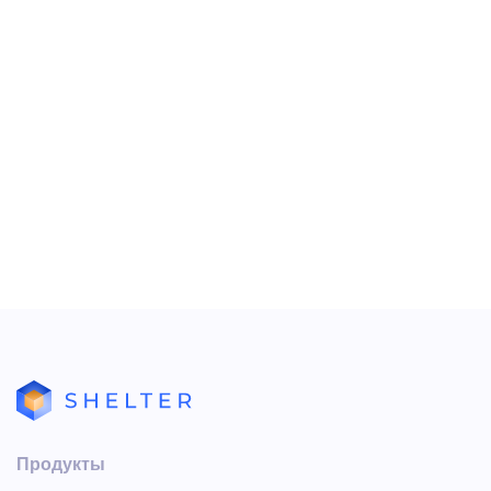
Остаток сумма платежей - сумма услуг, если со
знаком минус = долг гостя
Остальных услуг = всех услуг - услуг по тарифу
также распределяется от способа оплаты на
сумма платежей связанных с услугами,
оказанных не по тарифу и оплаченных:
наличными
безналичными
банковской картой
Продукты