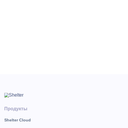
10500.00, отображаем стоимость суток - Проживание
10500.00 (Проживание 10000.00 и Проживание 500.00),
используем группировку услуг тариф-пакета -
Проживание 10500.00 (Проживание 10500.00).
«Отображение сумм в другой валюте»:
«Формировать подтверждение в другой валюте» - если
необходимо отобразить суммы в другой валюте,
установите настройку и выберите валюту из списка.
Продукты
Shelter Cloud