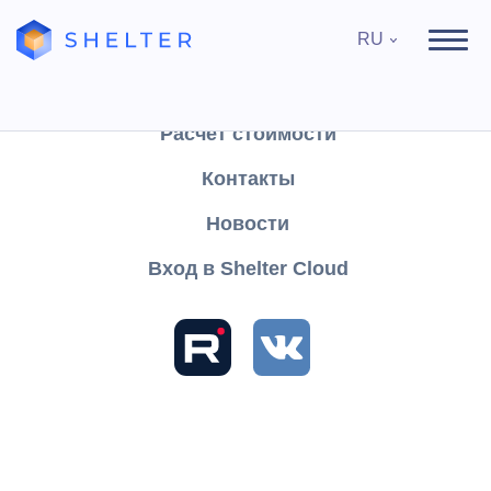
RU
Продукты
Поддержка
Расчёт стоимости
Контакты
Найти
Новости
Вход в Shelter Cloud
Разделы и статьи
База знаний
Shelter CLOUD
Инструкции Shelter CLOUD
Интеграции
Подключение сканера штрихкодов к Shelter CLOUD