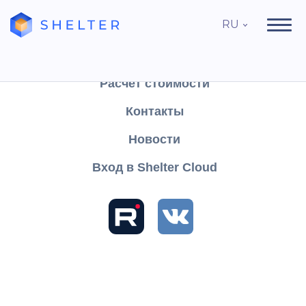
RU
Продукты
Поддержка
Расчёт стоимости
Контакты
Найти
Новости
Вход в Shelter Cloud
Разделы и статьи
База знаний
Shelter PRO
Руководство пользователя
Отчеты
Финансы
Остальные
Сервисные службы
Задания сервисных служб