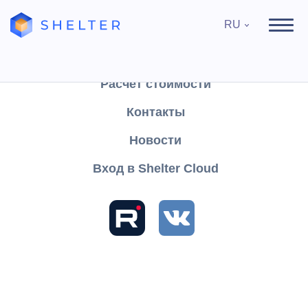
RU
Продукты
Поддержка
Расчёт стоимости
Контакты
Найти
Новости
Вход в Shelter Cloud
Разделы и статьи
База знаний
Shelter PRO
Руководство пользователя
Модуль "Горничные"
Работа с модулем
Отчеты