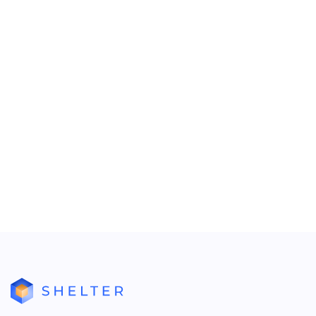
заполните наименование отчета и выберите тип
отчета. Нажмите «ОК»;
•
отчет появится в дереве. Выберите его и
используйте кнопку «Редактировать отчет»;
•
в открывшемся окне будет представлен шаблон
нового отчета.