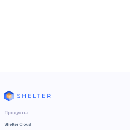
Статистика
Текущий расход
Склад
Состояние номеров
Менеджмент заданий
Смена
Продукты
Shelter Cloud