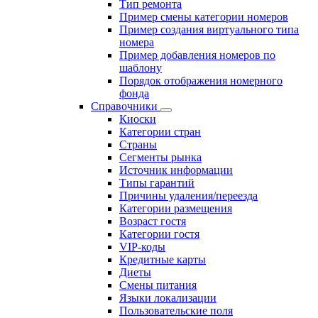
Тип ремонта
Пример смены категории номеров
Пример создания виртуального типа
номера
Пример добавления номеров по
шаблону
Порядок отображения номерного
фонда
Справочники
Киоски
Категории стран
Страны
Сегменты рынка
Источник информации
Типы гарантий
Причины удаления/переезда
Категории размещения
Возраст гостя
Категории гостя
VIP-коды
Кредитные карты
Диеты
Смены питания
Языки локализации
Пользовательские поля