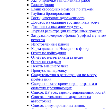
Акт о приемке выполненных работ
Баланс фолио
Бланк свободных номеров по этажам
Глубина бронирования
Гости, имеющие задолженность
Договор на оказание гостиничных услуг
Договор на оказание мед услуг
Журнал регистрации инстранных граждан
Загрузка номерного фонда (график) с учетом
ремонта
Изготовленные ключи
Карта движения Номерного фонда
Отчёт по койко-дням
Отчёт по незачтённым авансам
Отчет по скидкам
Печать внешнего чека
Пропуск на парковку
Свидетельство о регистрации по месту
пребывания
Сводка по категориям стран, странам и
областям проживающих
Список ДР всех зарегистрированных гостей
Список автомашин находящихся на
автостоянке
Список аннулированных заявок