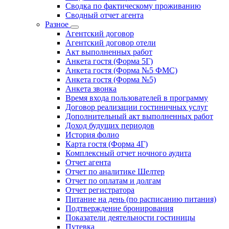
Сводка по фактическому проживанию
Сводный отчет агента
Разное
Агентский договор
Агентский договор отели
Акт выполненных работ
Анкета гостя (Форма 5Г)
Анкета гостя (Форма №5 ФМС)
Анкета гостя (Форма №5)
Анкета звонка
Время входа пользователей в программу
Договор реализации гостиничных услуг
Дополнительный акт выполненных работ
Доход будущих периодов
История фолио
Карта гостя (Форма 4Г)
Комплексный отчет ночного аудита
Отчет агента
Отчет по аналитике Шелтер
Отчет по оплатам и долгам
Отчет регистратора
Питание на день (по расписанию питания)
Подтверждение бронирования
Показатели деятельности гостиницы
Путевка