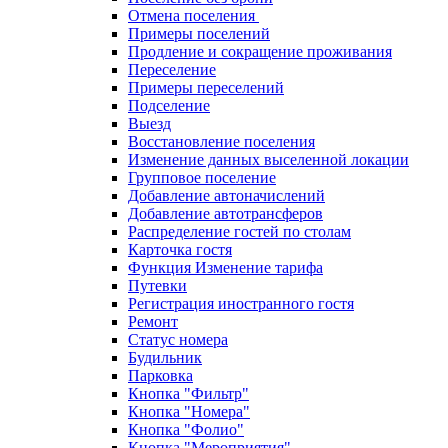
Отмена поселения
Примеры поселений
Продление и сокращение проживания
Переселение
Примеры переселений
Подселение
Выезд
Восстановление поселения
Изменение данных выселенной локации
Групповое поселение
Добавление автоначислений
Добавление автотрансферов
Распределение гостей по столам
Карточка гостя
Функция Изменение тарифа
Путевки
Регистрация иностранного гостя
Ремонт
Статус номера
Будильник
Парковка
Кнопка "Фильтр"
Кнопка "Номера"
Кнопка "Фолио"
Кнопка "Мероприятия"