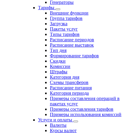
Генераторы
Тарифы
Внешние функции
Группа тарифов
Загрузка
Пакеты услуг
Типы тарифов
Расписание периодов
Расписание выставок
Тип дня
Формирование тарифов
Скидки
Комиссии
Штрафы
Категория дня
Схемы трансферов
Расписание питания
Категория периода
Примеры составления операций в
пакетах услуг
Примеры составления тарифов
Примеры использования комиссий
Услуги и оплаты
Валюты
Курсы валют