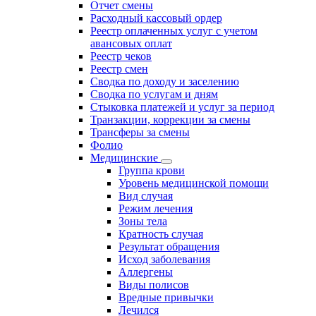
Отчет смены
Расходный кассовый ордер
Реестр оплаченных услуг с учетом
авансовых оплат
Реестр чеков
Реестр смен
Сводка по доходу и заселению
Сводка по услугам и дням
Стыковка платежей и услуг за период
Транзакции, коррекции за смены
Трансферы за смены
Фолио
Медицинские
Группа крови
Уровень медицинской помощи
Вид случая
Режим лечения
Зоны тела
Кратность случая
Результат обращения
Исход заболевания
Аллергены
Виды полисов
Вредные привычки
Лечился