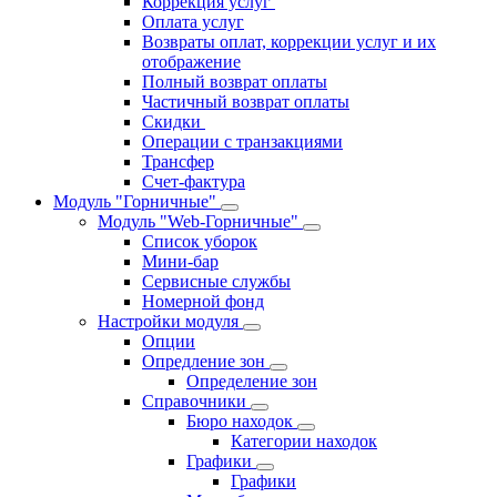
Коррекция услуг
Оплата услуг
Возвраты оплат, коррекции услуг и их
отображение
Полный возврат оплаты
Частичный возврат оплаты
Скидки
Операции с транзакциями
Трансфер
Счет-фактура
Модуль "Горничные"
Модуль "Web-Горничные"
Список уборок
Мини-бар
Сервисные службы
Номерной фонд
Настройки модуля
Опции
Опредление зон
Определение зон
Справочники
Бюро находок
Категории находок
Графики
Графики