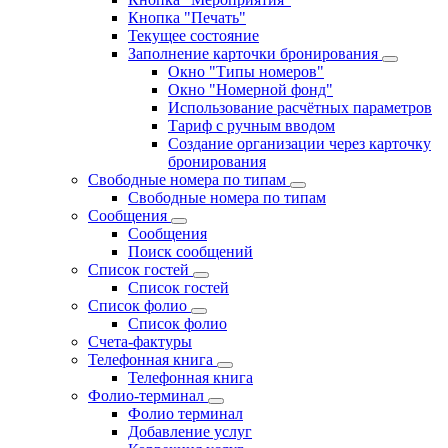
Кнопка "Печать"
Текущее состояние
Заполнение карточки бронирования
Окно "Типы номеров"
Окно "Номерной фонд"
Использование расчётных параметров
Тариф с ручным вводом
Создание организации через карточку
бронирования
Свободные номера по типам
Свободные номера по типам
Сообщения
Сообщения
Поиск сообщений
Список гостей
Список гостей
Список фолио
Список фолио
Счета-фактуры
Телефонная книга
Телефонная книга
Фолио-терминал
Фолио терминал
Добавление услуг