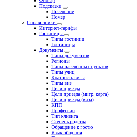
Фильтр
Подсказки
Поселение
Номер
Справочники
Интернет-тарифы
Гостиницы
Типы гостиниц
Гостиницы
Документы
Типы документов
Регионы
Типы населённых пунктов
Типы улиц
Кратность визы
Типы виз
Цели приезда
Цели приезда (мигр. карта)
Цели приезда (виза)
КПП
Профессии
Тип клиента
Степень родства
Обращение к гостю
Язык общения