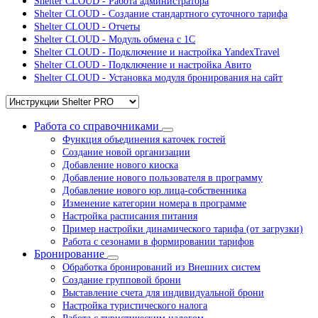
Shelter CLOUD - Работа администратора
Shelter CLOUD - Создание стандартного суточного тарифа
Shelter CLOUD - Отчеты
Shelter CLOUD - Модуль обмена с 1С
Shelter CLOUD - Подключение и настройка YandexTravel
Shelter CLOUD - Подключение и настройка Авито
Shelter CLOUD - Установка модуля бронирования на сайт
Работа со справочниками
Функция объединения каточек гостей
Создание новой организации
Добавление нового киоска
Добавление нового пользователя в программу
Добавление нового юр.лица-собственника
Изменение категории номера в программе
Настройка расписания питания
Пример настройки динамического тарифа (от загрузки)
Работа с сезонами в формировании тарифов
Бронирование
Обработка бронирований из Внешних систем
Создание групповой брони
Выставление счета для индивидуальной брони
Настройка туристического налога