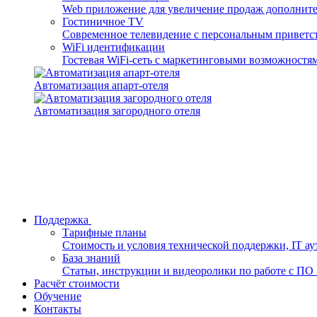
Web приложение для увеличение продаж дополните
Гостиничное TV
Современное телевидение с персональным приветст
WiFi идентификации
Гостевая WiFi-сеть с маркетинговыми возможностя
Автоматизация апарт-отеля
Автоматизация загородного отеля
Поддержка
Тарифные планы
Стоимость и условия технической поддержки, IT аут
База знаний
Статьи, инструкции и видеоролики по работе с ПО She
Расчёт стоимости
Обучение
Контакты