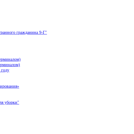
ранного гражданина 9-Г"
терминалом)
терминалом)
 году
нирования»
ля уборки"