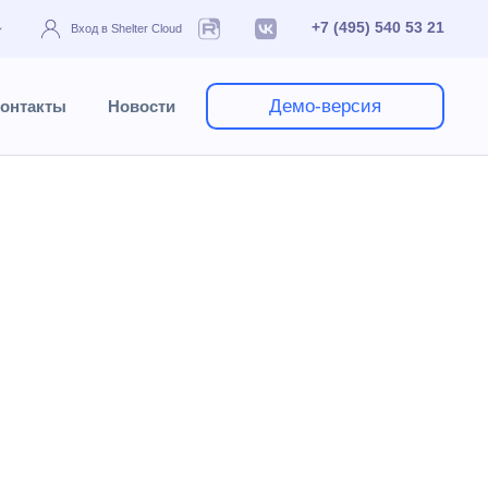
+7 (495) 540 53 21
Вход в Shelter Cloud
Демо-версия
онтакты
Новости
зменений
Журнал изменений
 изменения важно просмотреть.
Так журнал изменений
ующую
вас бронь и кликните ПКМ