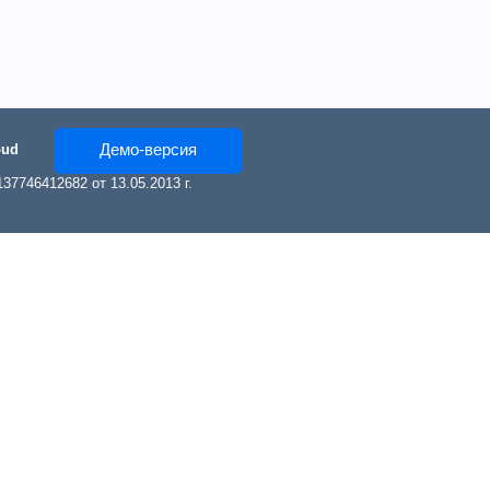
Демо-версия
oud
7746412682 от 13.05.2013 г.