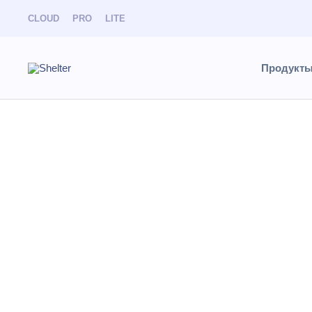
CLOUD
PRO
LITE
Продукт
База знаний
Найти
Журн
Разделы и статьи
Эффективнее
CLOUD
PRO
Resonline
доступен дл