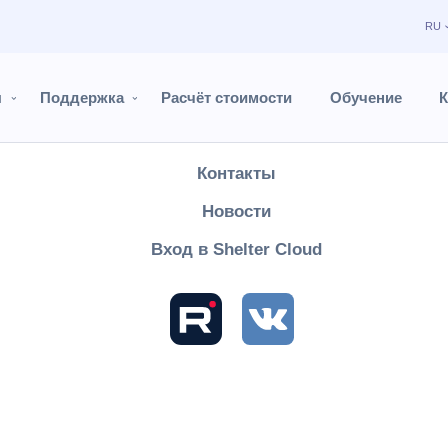
RU
Продукты
Поддержка
ы
Поддержка
Расчёт стоимости
Обучение
К
Расчёт стоимости
Контакты
Shelter PRO
Руководство пользователя
Главная
Журнал и
Новости
ал изменений
Вход в Shelter Cloud
 использовать журнал изменений в зависимости от того, какие
я просмотра изменений по конкретной брони, выделите
интерес