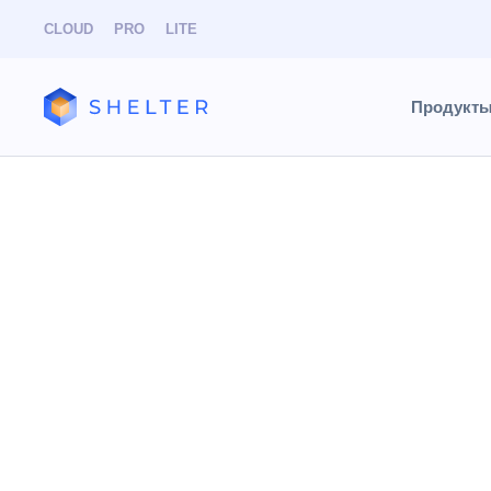
CLOUD
PRO
LITE
Продукт
База знаний
Найти
Услу
Разделы и статьи
В данном р
CLOUD
PRO
Resonline
В левой час
расположен
Группа/подг
исключитель