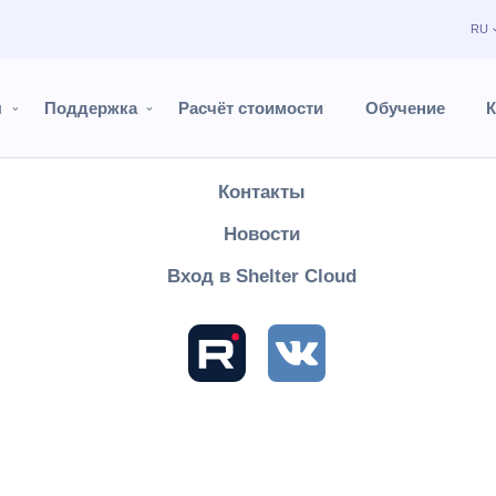
RU
Продукты
Поддержка
ы
Поддержка
Расчёт стоимости
Обучение
К
Расчёт стоимости
Контакты
Shelter PRO
Руководство пользователя
Настройки
Справо
Новости
ги
Вход в Shelter Cloud
азделе формируется справочник услуг, которые используютс
ти окна (на белом фоне) расположены группы/подгруппы усл
ы услуги.
руппа услуг - папка, содержащая услуги, которая не может
но услуги.