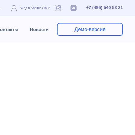
+7 (495) 540 53 21
Вход в Shelter Cloud
Демо-версия
онтакты
Новости
чники
Услуги и оплаты
Услуги
я в гостинице.
уг, в правой части окна (на сером фоне)
 быть начислена. К начислению подлежат