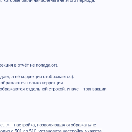
, которые были начислены вне этого периода.
рекция в отчёт не попадают).
дает, а её коррекция отображается).
отображаются только коррекции.
тображаются отдельной строкой, иначе – транзакции
ме…» – настройка, позволяющая отображать/не
ио с 501 до 510, установите настройку, укажите