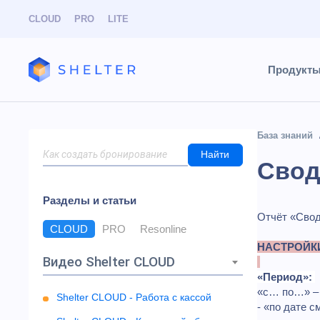
CLOUD
PRO
LITE
Продукт
База знаний
Найти
Свод
Разделы и статьи
Отчёт «Свод
CLOUD
PRO
Resonline
НАСТРОЙК
Видео Shelter CLOUD
«Период»:
«с… по…» – 
Shelter CLOUD - Работа с кассой
- «по дате 