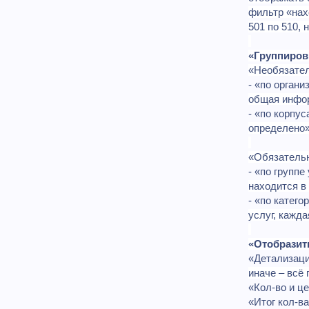
фильтр «нах
501 по 510,
«Группиров
«Необязател
- «по орган
общая инфо
- «по корпус
определено»
«Обязатель
- «по группе
находится в 
- «по катег
услуг, кажда
«Отобразит
«Детализаци
иначе – всё 
«Кол-во и це
«Итог кол-в