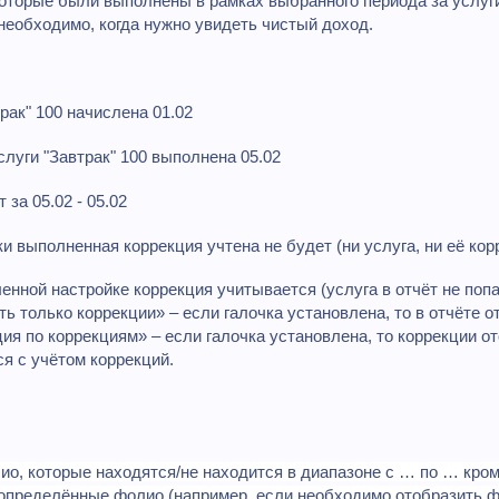
которые были выполнены в рамках выбранного периода за услуги
необходимо, когда нужно увидеть чистый доход.
рак" 100 начислена 01.02
слуги "Завтрак" 100 выполнена 05.02
 за 05.02 - 05.02
и выполненная коррекция учтена не будет (ни услуга, ни её кор
енной настройке коррекция учитывается (услуга в отчёт не попа
ть только коррекции» – если галочка установлена, то в отчёте 
ция по коррекциям» – если галочка установлена, то коррекции о
я с учётом коррекций.
ио, которые находятся/не находится в диапазоне с … по … кро
определённые фолио (например, если необходимо отобразить фол