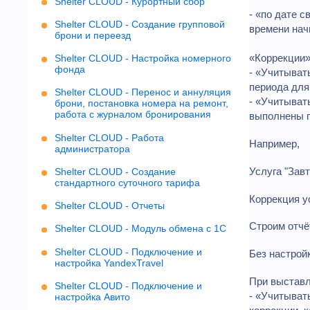
Shelter CLOUD - Курортный сбор
- «по дате 
Shelter CLOUD - Создание групповой
времени нач
брони и переезд
«Коррекции»
Shelter CLOUD - Настройка номерного
фонда
- «Учитыват
периода для
Shelter CLOUD - Перенос и аннуляция
- «Учитыват
брони, постановка номера на ремонт,
работа с журналом бронирования
выполнены п
Shelter CLOUD - Работа
Например,
администратора
Услуга "Завт
Shelter CLOUD - Создание
стандартного суточного тарифа
Коррекция у
Shelter CLOUD - Отчеты
Строим отчёт
Shelter CLOUD - Модуль обмена с 1С
Shelter CLOUD - Подключение и
Без настройк
настройка YandexTravel
При выставле
Shelter CLOUD - Подключение и
- «Учитыват
настройка Авито