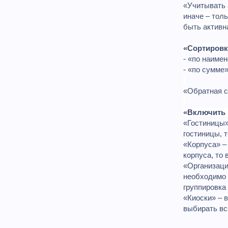
«Учитывать
иначе – тол
быть активна
«Сортировк
- «по наиме
- «по сумме
«Обратная с
«Включить 
«Гостиницы»
гостиницы, т
«Корпуса» 
корпуса, то 
«Организаци
необходимо п
группировка 
«Киоски» –
в
выбирать вс