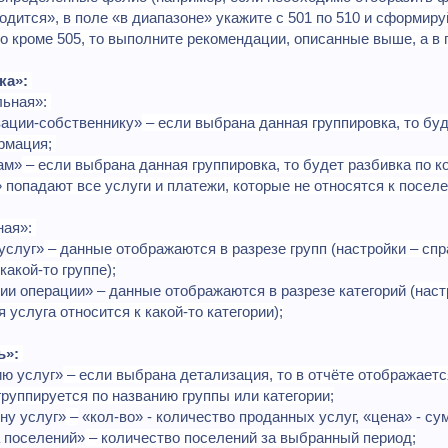
одится», в поле «в диапазоне» укажите с 501 по 510 и сформиру
 но кроме 505, то выполните рекомендации, описанные выше, а в
ка»:
ьная»:
изации-собственнику»
– если выбрана данная группировка, то буд
рмация;
ам»
– если выбрана данная группировка, то будет разбивка по к
 попадают все услуги и платежи, которые не относятся к поселе
ная»:
 услуг»
– данные отображаются в разрезе групп (настройки – спр
какой-то группе);
ории операции» – данные отображаются в разрезе категорий
(наст
я услуга относится к какой-то категории);
ь»:
ю услуг»
– если выбрана детализация, то в отчёте отображает
группируется по названию группы или категории;
ну услуг»
–
«кол-во» - количество проданных услуг, «цена» - су
а поселений»
– количество поселений за выбранный период;