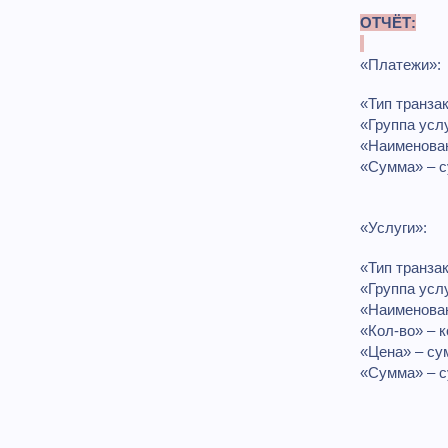
ОТЧЁТ:
«Платежи»:
«Тип транза
«Группа услу
«Наименован
«Сумма» – с
«Услуги»:
«Тип транзак
«Группа услу
«Наименован
«Кол-во» – 
«Цена» – су
«Сумма» – с