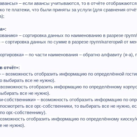
 авансы»
– если авансы учитываются, то в отчёте отображаются
ько те платежи, что были приняты за услуги (для сравнения отч
);
а»:
нованию»
– сортировка данных по наименованию в разрезе групп/к
»
– сортировка данных по сумме в разрезе групп/категорий от ме
ортировка»
– по части наименования – обратно алфавиту (я-а), 
в отчёт»:
 – возможность отобразить информацию по определённой гости
о выбирать все не нужно).
–
возможность отобразить информацию по определённому корпу
выбирать все не нужно).
и-собственники»
–
возможность отобразить информацию по опр
осмотреть все орг.-собственники, то выбирать все не нужно, ес
по орг.-собственнику).
озможность отобразить информацию по определённому киоску
е не нужно).