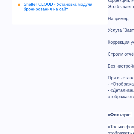
коррекции, 
Shelter CLOUD - Установка модуля
Это бывает 
бронирования на сайт
Например,
Услуга "Завт
Коррекция у
Строим отчёт
Без настройк
При выставл
- «Отобража
- «Детализа
отображаютс
«Фильтр»:
«Только фол
отображать 