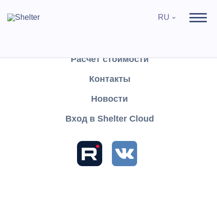
RU
Продукты
Поддержка
Расчёт стоимости
Контакты
Найти
Новости
Вход в Shelter Cloud
Разделы и статьи
База знаний
Shelter PRO
Руководство пользователя
Отчеты
Списки
Журнал регистрации инстранных граждан