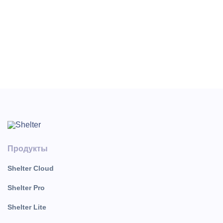
вкладке «Регистрация иностранного гостя»;
«Дата выезда» – дата выезда из гостиницы. Если гость
ещё проживает в гостинице, то поле «Дата выезда»
пустое.;
«Примечание» – примечание, указанное в карточке
гостя во вкладке «Регистрация иностранного гостя».
Продукты
Shelter Cloud
Shelter Pro
Shelter Lite