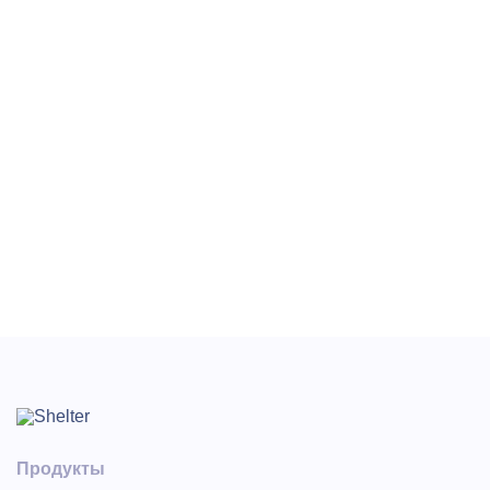
Значение полей:
Код – краткое наименование.
Наименование – полное наименование.
Код классификатора – номер в общероссийском
классификаторе.
Примечание – поле для ввода примечания.
Категория – категория страны.
Страна по умолчанию – страна, которая по
умолчанию будет отображаться в карточке гостя.
Продукты