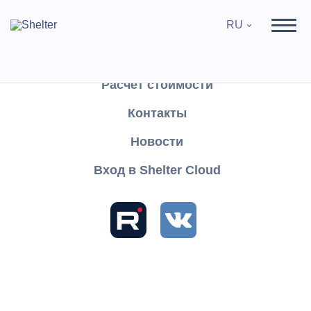
RU
Продукты
Поддержка
Расчёт стоимости
Контакты
Найти
Новости
Вход в Shelter Cloud
Разделы и статьи
База знаний
Shelter PRO
Руководство пользователя
Настройки
Справочники
Справочники
Страны