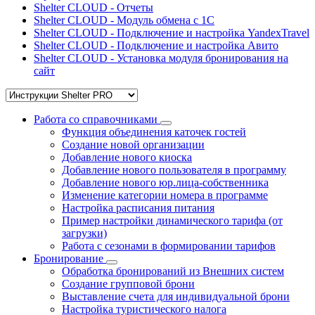
Shelter CLOUD - Отчеты
Shelter CLOUD - Модуль обмена с 1С
Shelter CLOUD - Подключение и настройка YandexTravel
Shelter CLOUD - Подключение и настройка Авито
Shelter CLOUD - Установка модуля бронирования на
сайт
Работа со справочниками
Функция объединения каточек гостей
Создание новой организации
Добавление нового киоска
Добавление нового пользователя в программу
Добавление нового юр.лица-собственника
Изменение категории номера в программе
Настройка расписания питания
Пример настройки динамического тарифа (от
загрузки)
Работа с сезонами в формировании тарифов
Бронирование
Обработка бронирований из Внешних систем
Создание групповой брони
Выставление счета для индивидуальной брони
Настройка туристического налога