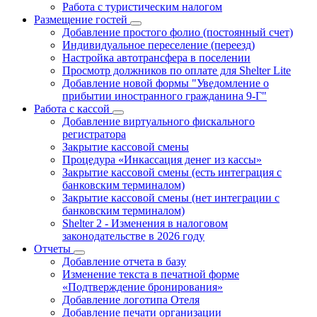
Работа с туристическим налогом
Размещение гостей
Добавление простого фолио (постоянный счет)
Индивидуальное переселение (переезд)
Настройка автотрансфера в поселении
Просмотр должников по оплате для Shelter Lite
Добавление новой формы "Уведомление о
прибытии иностранного гражданина 9-Г"
Работа с кассой
Добавление виртуального фискального
регистратора
Закрытие кассовой смены
Процедура «Инкассация денег из кассы»
Закрытие кассовой смены (есть интеграция с
банковским терминалом)
Закрытие кассовой смены (нет интеграции с
банковским терминалом)
Shelter 2 - Изменения в налоговом
законодательстве в 2026 году
Отчеты
Добавление отчета в базу
Изменение текста в печатной форме
«Подтверждение бронирования»
Добавление логотипа Отеля
Добавление печати организации