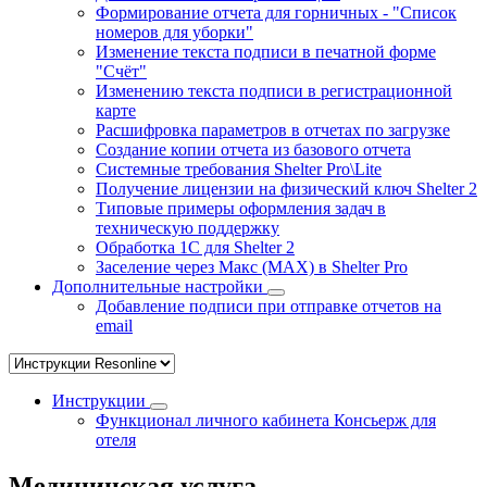
Формирование отчета для горничных - "Список
номеров для уборки"
Изменение текста подписи в печатной форме
"Счёт"
Изменению текста подписи в регистрационной
карте
Расшифровка параметров в отчетах по загрузке
Создание копии отчета из базового отчета
Системные требования Shelter Pro\Lite
Получение лицензии на физический ключ Shelter 2
Типовые примеры оформления задач в
техническую поддержку
Обработка 1С для Shelter 2
Заселение через Макс (MAX) в Shelter Pro
Дополнительные настройки
Добавление подписи при отправке отчетов на
email
Инструкции
Функционал личного кабинета Консьерж для
отеля
Медицинская услуга