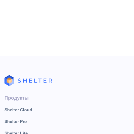
котором гость реально будет проживать.
А в поле «Расчетные параметры» выбираем
«Стандарт». Стоимость тарифа в таком случае будет
рассчитываться по стандартному номеру.
Продукты
Shelter Cloud
Shelter Pro
Shelter Lite