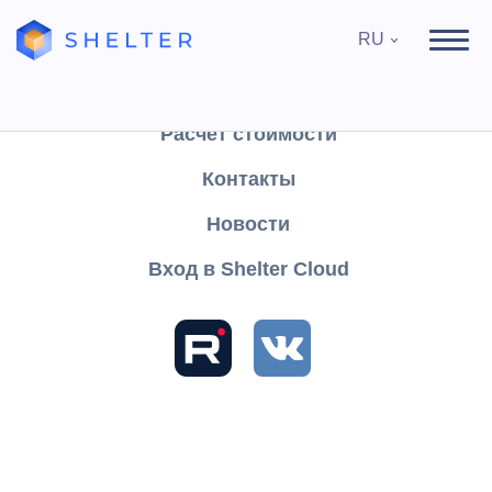
RU
Продукты
Поддержка
Расчёт стоимости
Контакты
Найти
Новости
Вход в Shelter Cloud
Разделы и статьи
База знаний
Shelter PRO
Руководство пользователя
Главная
Размещение
Заполнение карточки бронирования
Использование расчётных параметров