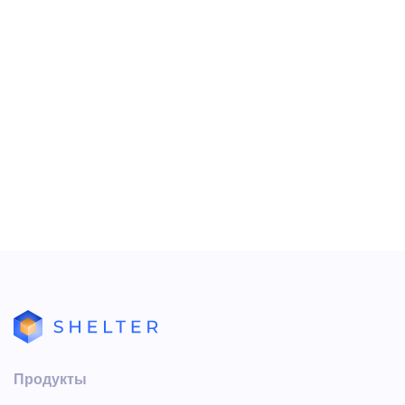
Работа с проживающими гостями
Процедура выезда гостей
Работа с поручениями
Заезд по брони
Изменение бронирования
Печать Х-отчета и Z-отчета
Как создавать бронирование
Продукты