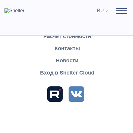
RU
Продукты
Поддержка
Расчёт стоимости
Контакты
Найти
Новости
Вход в Shelter Cloud
Разделы и статьи
База знаний
Shelter PRO
Руководство пользователя
Отчеты
Финансы
Медицинские
Исход заболевания