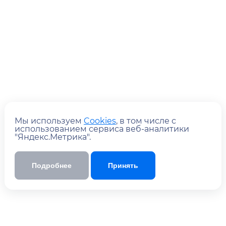
Мы используем
Cookies
, в том числе с
использованием сервиса веб-аналитики
"Яндекс.Метрика".
Отправить
Отправляя форму, вы
с
соглашаетесь
Подробнее
Принять
политикой обработки персональных
данных