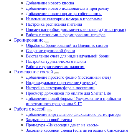
Добавление нового киоска
Добавление нового пользователя в программу
Добавление нового юр.лица-собственника
Изменение категории номера в программе
Настройка расписания питания
Пример настройки динамического тарифа (от загрузки)
Работа с сезонами в формировании тарифов
Бронирование
Обработка бронирований из Внешних систем
Создание групповой брони
Выставление счета для индивидуальной брони
Настройка туристического налога
Работа с туристическим налогом
Размещение гостей
Добавление простого фолио (постоянный счет)
Индивидуальное переселение (переезд)
Настройка автотрансфера в поселении
Просмотр должников по оплате для Shelter Lite
Добавление новой формы "Уведомление о прибытии
иностранного гражданина 9-Г"
Работа с кассой
Добавление виртуального фискального регистратора
Закрытие кассовой смены
Процедура «Инкассация денег из кассы»
Закрытие кассовой смены (есть интеграция с банковским