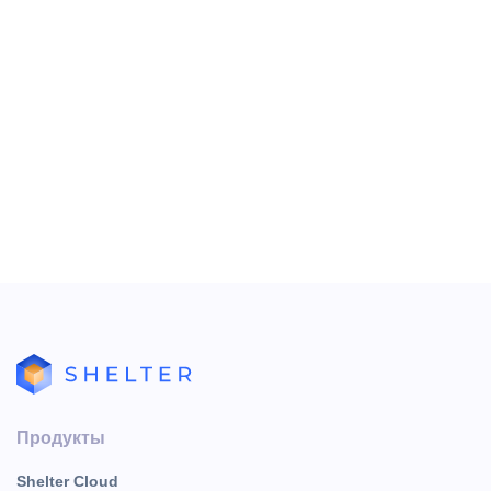
Если какая-то колонка отсутствует («Проживание»,
«Бронь», «Ремонт»), то это означает, что в настоящий
момент нет номеров с таким состоянием.
http://tracker.shelter.ru/issues/195473
- задача на
доработку.
Продукты
Shelter Cloud