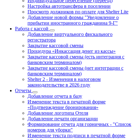
Индивидуальное переселение (переезд)
Настройка автотрансфера в поселении
Просмотр должников по оплате для Shelter Lite
Добавление новой формы "Уведомление о
прибытии иностранного гражданина 9-Г"
Работа с кассой
Добавление виртуального фискального
регистратора
Закрытие кассовой смены
Процедура «Инкассация денег из кассы»
Закрытие кассовой смены (есть интеграция с
банковским терминалом)
Закрытие кассовой смены (нет интеграции с
банковским терминалом)
Shelter 2 - Изменения в налоговом
законодательстве в 2026 году
Отчеты
Добавление отчета в базу
Изменение текста в печатной форме
«Подтверждение бронирования»
Добавление логотипа Отеля
Добавление печати организации
Формирование отчета для горничных - "Список
номеров для уборки"
Изменение текста подписи в печатной форме