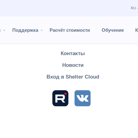
RU
Продукты
Поддержка
ы
Поддержка
Расчёт стоимости
Обучение
К
Расчёт стоимости
Контакты
Shelter PRO
Руководство пользователя
Модуль "Горничные"
Новости
д
Вход в Shelter Cloud
азделе ведется состояние склада номеров гостиницы.