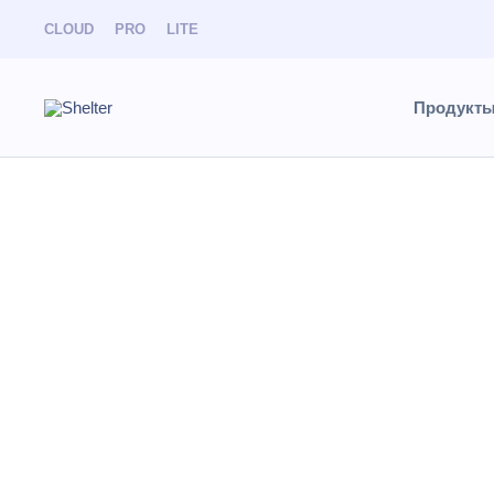
CLOUD
PRO
LITE
Продукт
База знаний
Найти
Скла
Разделы и статьи
В данном р
CLOUD
PRO
Resonline