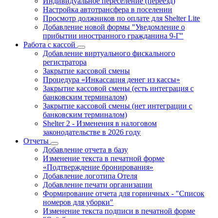
Индивидуальное переселение (переезд)
Настройка автотрансфера в поселении
Просмотр должников по оплате для Shelter Lite
Добавление новой формы "Уведомление о
прибытии иностранного гражданина 9-Г"
Работа с кассой
Добавление виртуального фискального
регистратора
Закрытие кассовой смены
Процедура «Инкассация денег из кассы»
Закрытие кассовой смены (есть интеграция с
банковским терминалом)
Закрытие кассовой смены (нет интеграции с
банковским терминалом)
Shelter 2 - Изменения в налоговом
законодательстве в 2026 году
Отчеты
Добавление отчета в базу
Изменение текста в печатной форме
«Подтверждение бронирования»
Добавление логотипа Отеля
Добавление печати организации
Формирование отчета для горничных - "Список
номеров для уборки"
Изменение текста подписи в печатной форме