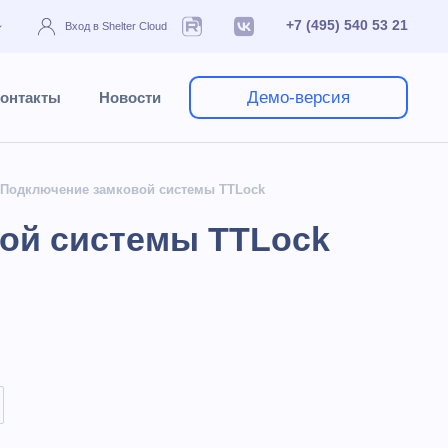
+7 (495) 540 53 21
Вход в Shelter Cloud
Демо-версия
онтакты
Новости
 - Подключение замковой системы TTLock
вой системы TTLock