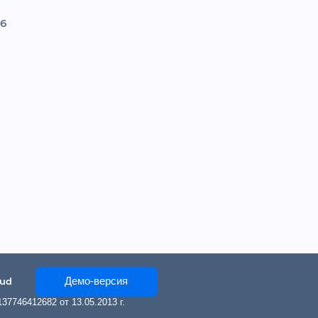
 6
Демо-версия
oud
7746412682 от 13.05.2013 г.