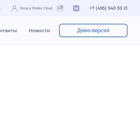
+7 (495) 540 53 21
Вход в Shelter Cloud
нтакты
Новости
Демо-версия
ройка модуля Web-